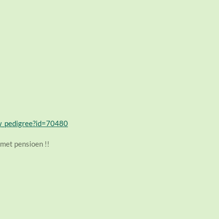
ew_pedigree?id=70480
 met pensioen !!