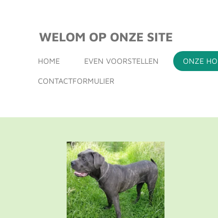
Ga
direct
WELOM OP ONZE SITE
naar
de
HOME
EVEN VOORSTELLEN
ONZE H
hoofdinhoud
CONTACTFORMULIER