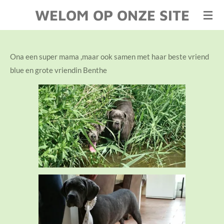
WELOM OP ONZE SITE
Ga
direct
naar
de
Ona een super mama ,maar ook samen met haar beste vriend
hoofdinhoud
blue en grote vriendin Benthe